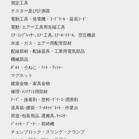
測定工具
テスター及び計測器
電動工具・発電機・ｺｰﾄﾞﾘｰﾙ・延長ｺｰﾄﾞ
電動･エアー工具用先端工具
ｴｱｰｺﾝﾌﾟﾚｯｻｰ､ｴｱｰ工具､ｴｱｰﾎｰｽﾘｰﾙ、空圧機器
水道・ガス・エアー用配管部材
配線部材・配線器具・工業用電気部品
機械部品
ﾎﾞﾙﾄ・小ねじ・ﾅｯﾄ・ﾜｯｼｬｰ
マグネット
建築金物・家具金物
修理･ﾒﾝﾃﾅﾝｽ用部材
ﾃｰﾌﾟ・接着剤・塗料･ｸﾞﾘｰｽ･潤滑剤
道具箱･腰袋・ﾂｰﾙｷｬﾋﾞﾈｯﾄ・作業台
荷造･包装用品､運搬具､ｷｬｽﾀｰ
ｼﾞｬｯｷ・ﾌﾟｰﾗｰ・荷締機
チェンブロック・スリング・クランプ