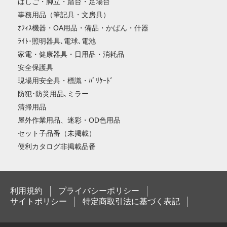
はしご・脚立・踏台・足場台
事務用品（筆記具・文房具）
ｵﾌｨｽ機器・OA用品・備品・かばん・什器
ﾗｲﾄ･照明器具､電球､電池
家電・健康器具・日用品・消耗品
安全保護具
現場用安全具・標識・ﾊﾞﾘｹｰﾄﾞ
防犯･防災用品､ミラー
清掃用品
屋外作業用品、迷彩・OD色用品
セット子品番（未掲載）
便利カタログ非掲載品番
利用規約
プライバシーポリシー
サイトポリシー
特定商取引法に基づく表記