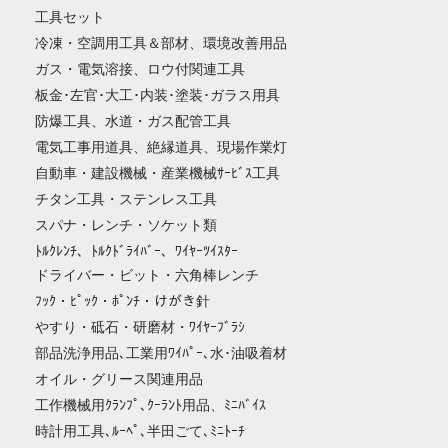
工具セット
冷凍・空調用工具＆部材、環境改善用品
ガス・電気溶接、ロウ付関連工具
板金･左官･大工･内装･塗装･ガラス用具
防爆工具、水道・ガス配管工具
電気工事用道具、絶縁道具、現場作業灯
自動車・建設機械・産業機械ｻｰﾋﾞｽ工具
チタン工具・ステンレス工具
スパナ・レンチ・ソケット類
ﾄﾙｸﾚﾝﾁ、ﾄﾙｸﾄﾞﾗｲﾊﾞｰ、ﾜｲﾔｰﾂｲｽﾀｰ
ドライバー・ビット・六角棒レンチ
ﾌｯｸ・ﾋﾟｯｸ・ﾎﾟﾝﾁ・けがき針
やすり・砥石・研磨材・ﾜｲﾔｰﾌﾞﾗｼ
部品洗浄用品､工業用ﾜｲﾊﾟｰ､水･油吸着材
オイル・グリース関連用品
工作機械用ｸﾗﾝﾌﾟ､ｸｰﾗﾝﾄ用品、ﾐﾆﾊﾞｲｽ
時計用工具､ﾙｰﾍﾟ､半田ごて､ﾐﾆﾄｰﾁ