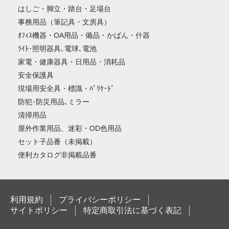
はしご・脚立・踏台・足場台
事務用品（筆記具・文房具）
ｵﾌｨｽ機器・OA用品・備品・かばん・什器
ﾗｲﾄ･照明器具､電球､電池
家電・健康器具・日用品・消耗品
安全保護具
現場用安全具・標識・ﾊﾞﾘｹｰﾄﾞ
防犯･防災用品､ミラー
清掃用品
屋外作業用品、迷彩・OD色用品
セット子品番（未掲載）
便利カタログ非掲載品番
利用規約
プライバシーポリシー
サイトポリシー
特定商取引法に基づく表記