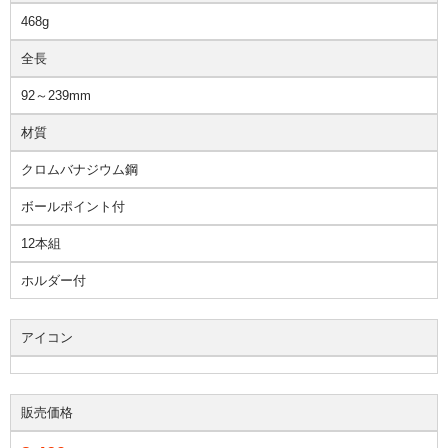
468g
全長
92～239mm
材質
クロムバナジウム鋼
ボールポイント付
12本組
ホルダー付
アイコン
販売価格