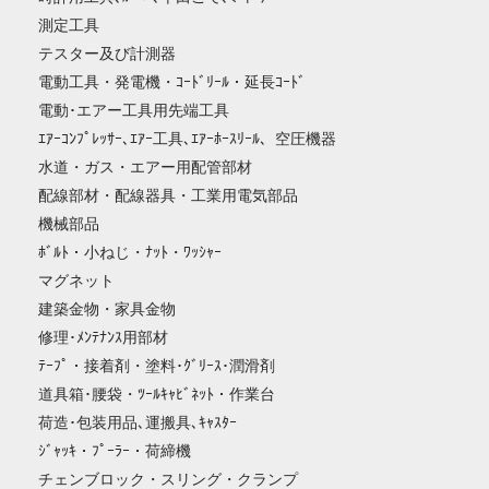
測定工具
テスター及び計測器
電動工具・発電機・ｺｰﾄﾞﾘｰﾙ・延長ｺｰﾄﾞ
電動･エアー工具用先端工具
ｴｱｰｺﾝﾌﾟﾚｯｻｰ､ｴｱｰ工具､ｴｱｰﾎｰｽﾘｰﾙ、空圧機器
水道・ガス・エアー用配管部材
配線部材・配線器具・工業用電気部品
機械部品
ﾎﾞﾙﾄ・小ねじ・ﾅｯﾄ・ﾜｯｼｬｰ
マグネット
建築金物・家具金物
修理･ﾒﾝﾃﾅﾝｽ用部材
ﾃｰﾌﾟ・接着剤・塗料･ｸﾞﾘｰｽ･潤滑剤
道具箱･腰袋・ﾂｰﾙｷｬﾋﾞﾈｯﾄ・作業台
荷造･包装用品､運搬具､ｷｬｽﾀｰ
ｼﾞｬｯｷ・ﾌﾟｰﾗｰ・荷締機
チェンブロック・スリング・クランプ