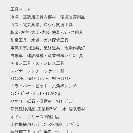
工具セット
冷凍・空調用工具＆部材、環境改善用品
ガス・電気溶接、ロウ付関連工具
板金･左官･大工･内装･塗装･ガラス用具
防爆工具、水道・ガス配管工具
電気工事用道具、絶縁道具、現場作業灯
自動車・建設機械・産業機械ｻｰﾋﾞｽ工具
チタン工具・ステンレス工具
スパナ・レンチ・ソケット類
ﾄﾙｸﾚﾝﾁ、ﾄﾙｸﾄﾞﾗｲﾊﾞｰ、ﾜｲﾔｰﾂｲｽﾀｰ
ドライバー・ビット・六角棒レンチ
ﾌｯｸ・ﾋﾟｯｸ・ﾎﾟﾝﾁ・けがき針
やすり・砥石・研磨材・ﾜｲﾔｰﾌﾞﾗｼ
部品洗浄用品､工業用ﾜｲﾊﾟｰ､水･油吸着材
オイル・グリース関連用品
工作機械用ｸﾗﾝﾌﾟ､ｸｰﾗﾝﾄ用品、ﾐﾆﾊﾞｲｽ
時計用工具､ﾙｰﾍﾟ､半田ごて､ﾐﾆﾄｰﾁ