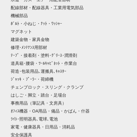
配線部材・配線器具・工業用電気部品
機械部品
ﾎﾞﾙﾄ・小ねじ・ﾅｯﾄ・ﾜｯｼｬｰ
マグネット
建築金物・家具金物
修理･ﾒﾝﾃﾅﾝｽ用部材
ﾃｰﾌﾟ・接着剤・塗料･ｸﾞﾘｰｽ･潤滑剤
道具箱･腰袋・ﾂｰﾙｷｬﾋﾞﾈｯﾄ・作業台
荷造･包装用品､運搬具､ｷｬｽﾀｰ
ｼﾞｬｯｷ・ﾌﾟｰﾗｰ・荷締機
チェンブロック・スリング・クランプ
はしご・脚立・踏台・足場台
事務用品（筆記具・文房具）
ｵﾌｨｽ機器・OA用品・備品・かばん・什器
ﾗｲﾄ･照明器具､電球､電池
家電・健康器具・日用品・消耗品
安全保護具