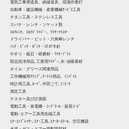
電気工事用道具、絶縁道具、現場作業灯
自動車・建設機械・産業機械ｻｰﾋﾞｽ工具
チタン工具・ステンレス工具
スパナ・レンチ・ソケット類
ﾄﾙｸﾚﾝﾁ、ﾄﾙｸﾄﾞﾗｲﾊﾞｰ、ﾜｲﾔｰﾂｲｽﾀｰ
ドライバー・ビット・六角棒レンチ
ﾌｯｸ・ﾋﾟｯｸ・ﾎﾟﾝﾁ・けがき針
やすり・砥石・研磨材・ﾜｲﾔｰﾌﾞﾗｼ
部品洗浄用品､工業用ﾜｲﾊﾟｰ､水･油吸着材
オイル・グリース関連用品
工作機械用ｸﾗﾝﾌﾟ､ｸｰﾗﾝﾄ用品、ﾐﾆﾊﾞｲｽ
時計用工具､ﾙｰﾍﾟ､半田ごて､ﾐﾆﾄｰﾁ
測定工具
テスター及び計測器
電動工具・発電機・ｺｰﾄﾞﾘｰﾙ・延長ｺｰﾄﾞ
電動･エアー工具用先端工具
ｴｱｰｺﾝﾌﾟﾚｯｻｰ､ｴｱｰ工具､ｴｱｰﾎｰｽﾘｰﾙ、空圧機器
水道・ガス・エアー用配管部材