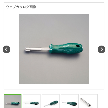
ウェブカタログ画像
Prev
N