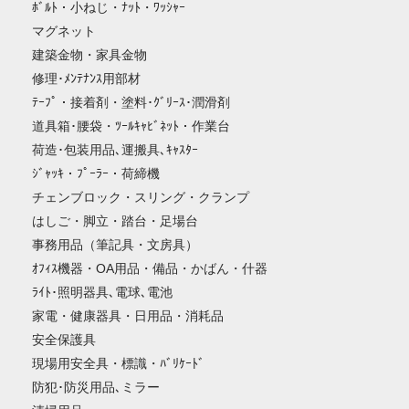
ﾎﾞﾙﾄ・小ねじ・ﾅｯﾄ・ﾜｯｼｬｰ
マグネット
建築金物・家具金物
修理･ﾒﾝﾃﾅﾝｽ用部材
ﾃｰﾌﾟ・接着剤・塗料･ｸﾞﾘｰｽ･潤滑剤
道具箱･腰袋・ﾂｰﾙｷｬﾋﾞﾈｯﾄ・作業台
荷造･包装用品､運搬具､ｷｬｽﾀｰ
ｼﾞｬｯｷ・ﾌﾟｰﾗｰ・荷締機
チェンブロック・スリング・クランプ
はしご・脚立・踏台・足場台
事務用品（筆記具・文房具）
ｵﾌｨｽ機器・OA用品・備品・かばん・什器
ﾗｲﾄ･照明器具､電球､電池
家電・健康器具・日用品・消耗品
安全保護具
現場用安全具・標識・ﾊﾞﾘｹｰﾄﾞ
防犯･防災用品､ミラー