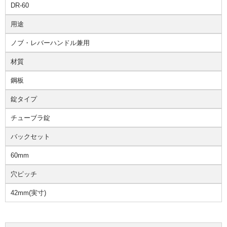
DR-60
用途
ノブ・レバーハンドル兼用
材質
鋼板
錠タイプ
チューブラ錠
バックセット
60mm
穴ピッチ
42mm(実寸)