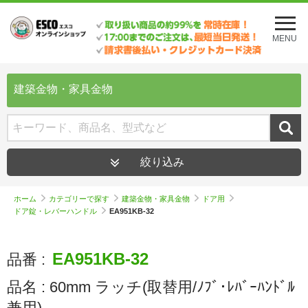
メ
ニ
MENU
ュ
ー
を
開
建築金物・家具金物
く
絞り込み
ホーム
カテゴリーで探す
建築金物・家具金物
ドア用
ドア錠・レバーハンドル
EA951KB-32
EA951KB-32
品番 :
品名 :
60mm ラッチ(取替用/ﾉﾌﾞ･ﾚﾊﾞｰﾊﾝﾄﾞﾙ
兼用)