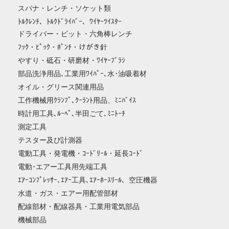
スパナ・レンチ・ソケット類
ﾄﾙｸﾚﾝﾁ、ﾄﾙｸﾄﾞﾗｲﾊﾞｰ、ﾜｲﾔｰﾂｲｽﾀｰ
ドライバー・ビット・六角棒レンチ
ﾌｯｸ・ﾋﾟｯｸ・ﾎﾟﾝﾁ・けがき針
やすり・砥石・研磨材・ﾜｲﾔｰﾌﾞﾗｼ
部品洗浄用品､工業用ﾜｲﾊﾟｰ､水･油吸着材
オイル・グリース関連用品
工作機械用ｸﾗﾝﾌﾟ､ｸｰﾗﾝﾄ用品、ﾐﾆﾊﾞｲｽ
時計用工具､ﾙｰﾍﾟ､半田ごて､ﾐﾆﾄｰﾁ
測定工具
テスター及び計測器
電動工具・発電機・ｺｰﾄﾞﾘｰﾙ・延長ｺｰﾄﾞ
電動･エアー工具用先端工具
ｴｱｰｺﾝﾌﾟﾚｯｻｰ､ｴｱｰ工具､ｴｱｰﾎｰｽﾘｰﾙ、空圧機器
水道・ガス・エアー用配管部材
配線部材・配線器具・工業用電気部品
機械部品