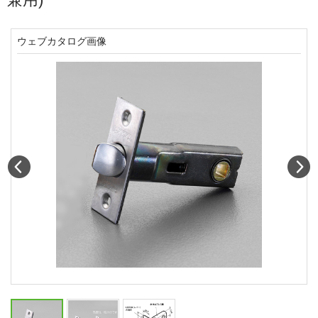
ウェブカタログ画像
Prev
N