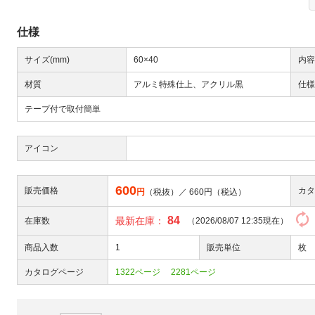
仕様
サイズ(mm)
60×40
内容
材質
アルミ特殊仕上、アクリル黒
仕様
テープ付で取付簡単
Next
アイコン
600
販売価格
カタ
円
（税抜）／
660
円（税込）
84
最新在庫：
在庫数
（2026/08/07 12:35現在）
商品入数
1
販売単位
枚
大
カタログページ
1322ページ
2281ページ