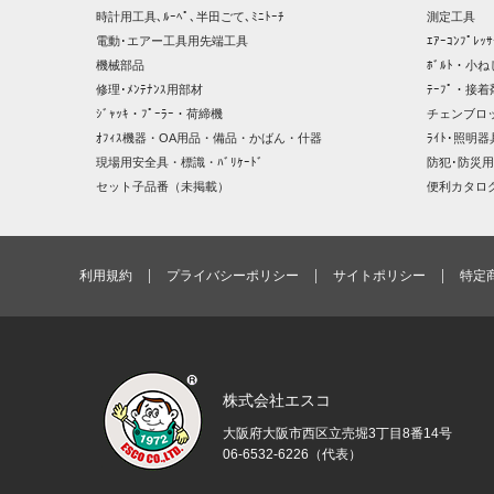
時計用工具､ﾙｰﾍﾟ､半田ごて､ﾐﾆﾄｰﾁ
測定工具
電動･エアー工具用先端工具
ｴｱｰｺﾝﾌﾟﾚ
機械部品
ﾎﾞﾙﾄ・小ね
修理･ﾒﾝﾃﾅﾝｽ用部材
ﾃｰﾌﾟ・接着
ｼﾞｬｯｷ・ﾌﾟｰﾗｰ・荷締機
チェンブロ
ｵﾌｨｽ機器・OA用品・備品・かばん・什器
ﾗｲﾄ･照明
現場用安全具・標識・ﾊﾞﾘｹｰﾄﾞ
防犯･防災用
セット子品番（未掲載）
便利カタロ
利用規約
プライバシーポリシー
サイトポリシー
特定
株式会社エスコ
大阪府大阪市西区立売堀3丁目8番14号
06-6532-6226（代表）