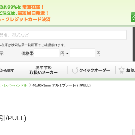
ム在庫は検索結果一覧画面でご確認頂けます。
示
価格帯
円〜
円
カタログから探す
おすすめ
クイックオ
錠・レバーハンドル
40x60x3mm アルミプレート(引/PULL)
/PULL)