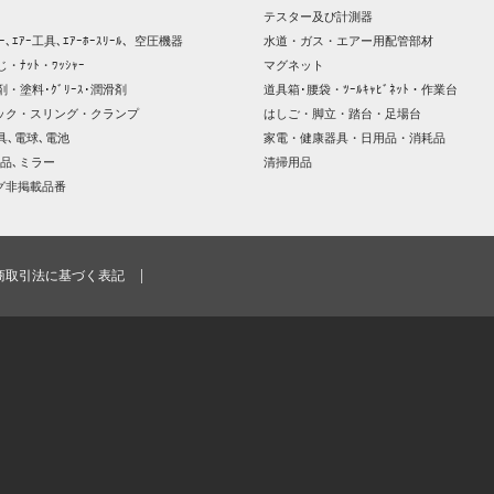
テスター及び計測器
ｯｻｰ､ｴｱｰ工具､ｴｱｰﾎｰｽﾘｰﾙ、空圧機器
水道・ガス・エアー用配管部材
じ・ﾅｯﾄ・ﾜｯｼｬｰ
マグネット
剤・塗料･ｸﾞﾘｰｽ･潤滑剤
道具箱･腰袋・ﾂｰﾙｷｬﾋﾞﾈｯﾄ・作業台
ック・スリング・クランプ
はしご・脚立・踏台・足場台
器具､電球､電池
家電・健康器具・日用品・消耗品
品､ミラー
清掃用品
グ非掲載品番
商取引法に基づく表記