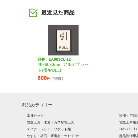
最近見た商品
品番：EA983CL-12
40x60x3mm アルミプレー
ト(引/PULL)
600
円
（税抜）
商品カテゴリー
工具セット
冷凍・空調
防爆工具、水道・ガス配管工具
電気工事用
スパナ・レンチ・ソケット類
ﾄﾙｸﾚﾝﾁ、ﾄﾙ
やすり・砥石・研磨材・ﾜｲﾔｰﾌﾞﾗｼ
部品洗浄用品