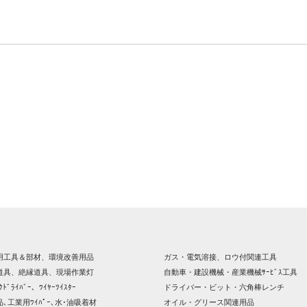
用工具＆部材、環境改善用品
ガス・電気溶接、ロウ付関連工具
道具、絶縁道具、現場作業灯
自動車・建設機械・産業機械ｻｰﾋﾞｽ工具
ｸﾄﾞﾗｲﾊﾞｰ、ﾜｲﾔｰﾂｲｽﾀｰ
ドライバー・ビット・六角棒レンチ
､工業用ﾜｲﾊﾟｰ､水･油吸着材
オイル・グリース関連用品