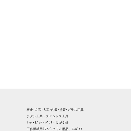
板金･左官･大工･内装･塗装･ガラス用具
チタン工具・ステンレス工具
ﾌｯｸ・ﾋﾟｯｸ・ﾎﾟﾝﾁ・けがき針
工作機械用ｸﾗﾝﾌﾟ､ｸｰﾗﾝﾄ用品、ﾐﾆﾊﾞｲｽ