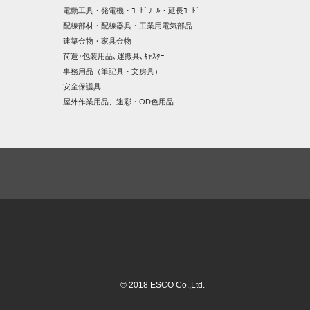
電動工具・発電機・ｺｰﾄﾞﾘｰﾙ・延長ｺｰﾄﾞ
配線部材・配線器具・工業用電気部品
建築金物・家具金物
荷造･包装用品､運搬具､ｷｬｽﾀｰ
事務用品（筆記具・文房具）
安全保護具
屋外作業用品、迷彩・OD色用品
© 2018 ESCO Co.,Ltd.