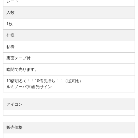
シート
入数
1枚
仕様
粘着
裏面テープ付
暗闇で光ります。
10倍明るく！！10倍長持ち！！（従来比）
ルミノーバ(R)蓄光サイン
アイコン
販売価格