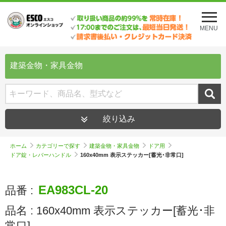
メ
ニ
MENU
ュ
ー
を
開
建築金物・家具金物
く
絞り込み
ホーム
カテゴリーで探す
建築金物・家具金物
ドア用
ドア錠・レバーハンドル
160x40mm 表示ステッカー[蓄光･非常口]
EA983CL-20
品番 :
品名 :
160x40mm 表示ステッカー[蓄光･非
常口]