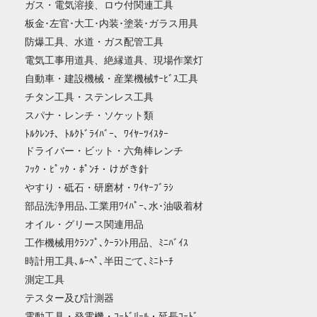
ガス・電気溶接、ロウ付関連工具
板金･左官･大工･内装･塗装･ガラス用具
防爆工具、水道・ガス配管工具
電気工事用道具、絶縁道具、現場作業灯
自動車・建設機械・産業機械ｻｰﾋﾞｽ工具
チタン工具・ステンレス工具
スパナ・レンチ・ソケット類
ﾄﾙｸﾚﾝﾁ、ﾄﾙｸﾄﾞﾗｲﾊﾞｰ、ﾜｲﾔｰﾂｲｽﾀｰ
ドライバー・ビット・六角棒レンチ
ﾌｯｸ・ﾋﾟｯｸ・ﾎﾟﾝﾁ・けがき針
やすり・砥石・研磨材・ﾜｲﾔｰﾌﾞﾗｼ
部品洗浄用品､工業用ﾜｲﾊﾟｰ､水･油吸着材
オイル・グリース関連用品
工作機械用ｸﾗﾝﾌﾟ､ｸｰﾗﾝﾄ用品、ﾐﾆﾊﾞｲｽ
時計用工具､ﾙｰﾍﾟ､半田ごて､ﾐﾆﾄｰﾁ
測定工具
テスター及び計測器
電動工具・発電機・ｺｰﾄﾞﾘｰﾙ・延長ｺｰﾄﾞ