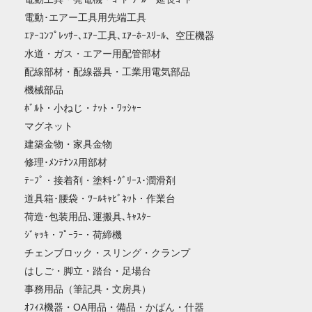
電動･エアー工具用先端工具
ｴｱｰｺﾝﾌﾟﾚｯｻｰ､ｴｱｰ工具､ｴｱｰﾎｰｽﾘｰﾙ、空圧機器
水道・ガス・エアー用配管部材
配線部材・配線器具・工業用電気部品
機械部品
ﾎﾞﾙﾄ・小ねじ・ﾅｯﾄ・ﾜｯｼｬｰ
マグネット
建築金物・家具金物
修理･ﾒﾝﾃﾅﾝｽ用部材
ﾃｰﾌﾟ・接着剤・塗料･ｸﾞﾘｰｽ･潤滑剤
道具箱･腰袋・ﾂｰﾙｷｬﾋﾞﾈｯﾄ・作業台
荷造･包装用品､運搬具､ｷｬｽﾀｰ
ｼﾞｬｯｷ・ﾌﾟｰﾗｰ・荷締機
チェンブロック・スリング・クランプ
はしご・脚立・踏台・足場台
事務用品（筆記具・文房具）
ｵﾌｨｽ機器・OA用品・備品・かばん・什器