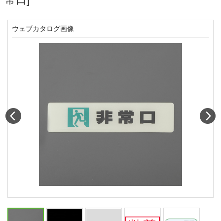
ウェブカタログ画像
Prev
N