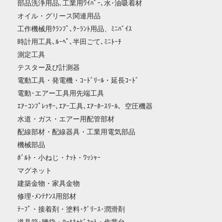
部品洗浄用品､工業用ﾜｲﾊﾟｰ､水･油吸着材
オイル・グリース関連用品
工作機械用ｸﾗﾝﾌﾟ､ｸｰﾗﾝﾄ用品、ﾐﾆﾊﾞｲｽ
時計用工具､ﾙｰﾍﾟ､半田ごて､ﾐﾆﾄｰﾁ
測定工具
テスター及び計測器
電動工具・発電機・ｺｰﾄﾞﾘｰﾙ・延長ｺｰﾄﾞ
電動･エアー工具用先端工具
ｴｱｰｺﾝﾌﾟﾚｯｻｰ､ｴｱｰ工具､ｴｱｰﾎｰｽﾘｰﾙ、空圧機器
水道・ガス・エアー用配管部材
配線部材・配線器具・工業用電気部品
機械部品
ﾎﾞﾙﾄ・小ねじ・ﾅｯﾄ・ﾜｯｼｬｰ
マグネット
建築金物・家具金物
修理･ﾒﾝﾃﾅﾝｽ用部材
ﾃｰﾌﾟ・接着剤・塗料･ｸﾞﾘｰｽ･潤滑剤