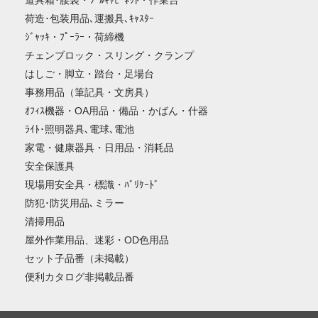
道具箱･腰袋・ﾂｰﾙｷｬﾋﾞﾈｯﾄ・作業台
荷造･包装用品､運搬具､ｷｬｽﾀｰ
ｼﾞｬｯｷ・ﾌﾟｰﾗｰ・荷締機
チェンブロック・スリング・クランプ
はしご・脚立・踏台・足場台
事務用品（筆記具・文房具）
ｵﾌｨｽ機器・OA用品・備品・かばん・什器
ﾗｲﾄ･照明器具､電球､電池
家電・健康器具・日用品・消耗品
安全保護具
現場用安全具・標識・ﾊﾞﾘｹｰﾄﾞ
防犯･防災用品､ミラー
清掃用品
屋外作業用品、迷彩・OD色用品
セット子品番（未掲載）
便利カタログ非掲載品番