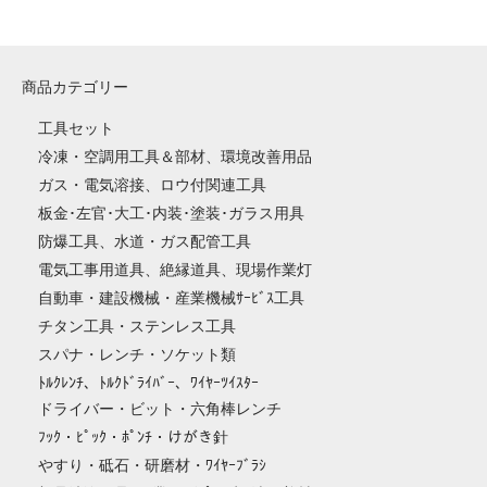
商品カテゴリー
工具セット
冷凍・空調用工具＆部材、環境改善用品
ガス・電気溶接、ロウ付関連工具
板金･左官･大工･内装･塗装･ガラス用具
防爆工具、水道・ガス配管工具
電気工事用道具、絶縁道具、現場作業灯
自動車・建設機械・産業機械ｻｰﾋﾞｽ工具
チタン工具・ステンレス工具
スパナ・レンチ・ソケット類
ﾄﾙｸﾚﾝﾁ、ﾄﾙｸﾄﾞﾗｲﾊﾞｰ、ﾜｲﾔｰﾂｲｽﾀｰ
ドライバー・ビット・六角棒レンチ
ﾌｯｸ・ﾋﾟｯｸ・ﾎﾟﾝﾁ・けがき針
やすり・砥石・研磨材・ﾜｲﾔｰﾌﾞﾗｼ