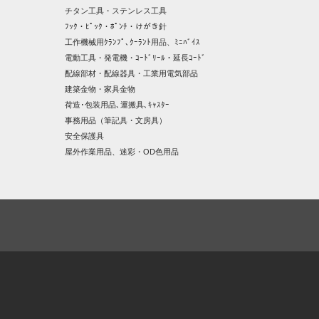
チタン工具・ステンレス工具
ﾌｯｸ・ﾋﾟｯｸ・ﾎﾟﾝﾁ・けがき針
工作機械用ｸﾗﾝﾌﾟ､ｸｰﾗﾝﾄ用品、ﾐﾆﾊﾞｲｽ
電動工具・発電機・ｺｰﾄﾞﾘｰﾙ・延長ｺｰﾄﾞ
配線部材・配線器具・工業用電気部品
建築金物・家具金物
荷造･包装用品､運搬具､ｷｬｽﾀｰ
事務用品（筆記具・文房具）
安全保護具
屋外作業用品、迷彩・OD色用品