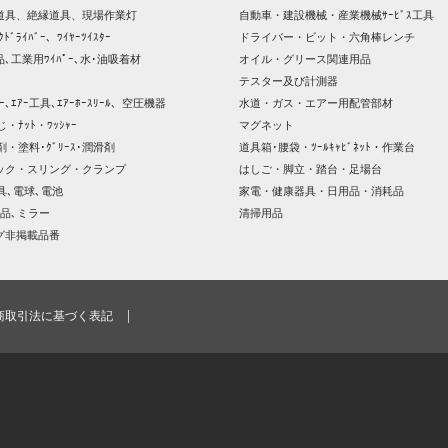
道具、絶縁道具、現場作業灯
自動車・建設機械・産業機械ｻｰﾋﾞｽ工具
ｸﾄﾞﾗｲﾊﾞｰ、ﾜｲﾔｰﾂｲｽﾀｰ
ドライバー・ビット・六角棒レンチ
､工業用ﾜｲﾊﾟｰ､水･油吸着材
オイル・グリース関連用品
テスター及び計測器
ｯｻｰ､ｴｱｰ工具､ｴｱｰﾎｰｽﾘｰﾙ、空圧機器
水道・ガス・エアー用配管部材
じ・ﾅｯﾄ・ﾜｯｼｬｰ
マグネット
剤・塗料･ｸﾞﾘｰｽ･潤滑剤
道具箱･腰袋・ﾂｰﾙｷｬﾋﾞﾈｯﾄ・作業台
ック・スリング・クランプ
はしご・脚立・踏台・足場台
器具､電球､電池
家電・健康器具・日用品・消耗品
品､ミラー
清掃用品
グ非掲載品番
商取引法に基づく表記