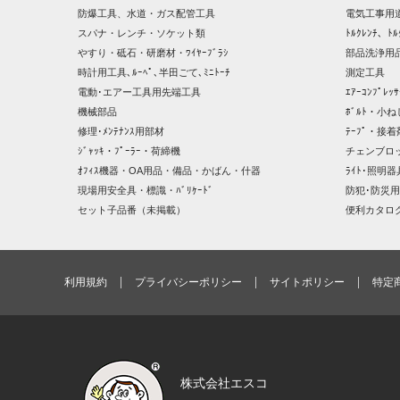
防爆工具、水道・ガス配管工具
電気工事用
スパナ・レンチ・ソケット類
ﾄﾙｸﾚﾝﾁ、ﾄﾙ
やすり・砥石・研磨材・ﾜｲﾔｰﾌﾞﾗｼ
部品洗浄用品
時計用工具､ﾙｰﾍﾟ､半田ごて､ﾐﾆﾄｰﾁ
測定工具
電動･エアー工具用先端工具
ｴｱｰｺﾝﾌﾟﾚ
機械部品
ﾎﾞﾙﾄ・小ね
修理･ﾒﾝﾃﾅﾝｽ用部材
ﾃｰﾌﾟ・接着
ｼﾞｬｯｷ・ﾌﾟｰﾗｰ・荷締機
チェンブロ
ｵﾌｨｽ機器・OA用品・備品・かばん・什器
ﾗｲﾄ･照明
現場用安全具・標識・ﾊﾞﾘｹｰﾄﾞ
防犯･防災用
セット子品番（未掲載）
便利カタロ
利用規約
プライバシーポリシー
サイトポリシー
特定
株式会社エスコ