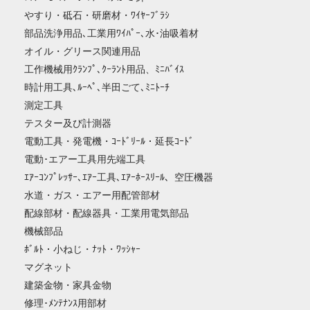
やすり・砥石・研磨材・ﾜｲﾔｰﾌﾞﾗｼ
部品洗浄用品､工業用ﾜｲﾊﾟｰ､水･油吸着材
オイル・グリース関連用品
工作機械用ｸﾗﾝﾌﾟ､ｸｰﾗﾝﾄ用品、ﾐﾆﾊﾞｲｽ
時計用工具､ﾙｰﾍﾟ､半田ごて､ﾐﾆﾄｰﾁ
測定工具
テスター及び計測器
電動工具・発電機・ｺｰﾄﾞﾘｰﾙ・延長ｺｰﾄﾞ
電動･エアー工具用先端工具
ｴｱｰｺﾝﾌﾟﾚｯｻｰ､ｴｱｰ工具､ｴｱｰﾎｰｽﾘｰﾙ、空圧機器
水道・ガス・エアー用配管部材
配線部材・配線器具・工業用電気部品
機械部品
ﾎﾞﾙﾄ・小ねじ・ﾅｯﾄ・ﾜｯｼｬｰ
マグネット
建築金物・家具金物
修理･ﾒﾝﾃﾅﾝｽ用部材