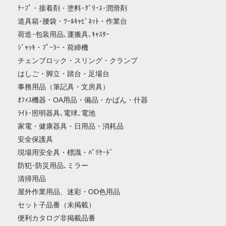
ﾃｰﾌﾟ・接着剤・塗料･ｸﾞﾘｰｽ･潤滑剤
道具箱･腰袋・ﾂｰﾙｷｬﾋﾞﾈｯﾄ・作業台
荷造･包装用品､運搬具､ｷｬｽﾀｰ
ｼﾞｬｯｷ・ﾌﾟｰﾗｰ・荷締機
チェンブロック・スリング・クランプ
はしご・脚立・踏台・足場台
事務用品（筆記具・文房具）
ｵﾌｨｽ機器・OA用品・備品・かばん・什器
ﾗｲﾄ･照明器具､電球､電池
家電・健康器具・日用品・消耗品
安全保護具
現場用安全具・標識・ﾊﾞﾘｹｰﾄﾞ
防犯･防災用品､ミラー
清掃用品
屋外作業用品、迷彩・OD色用品
セット子品番（未掲載）
便利カタログ非掲載品番