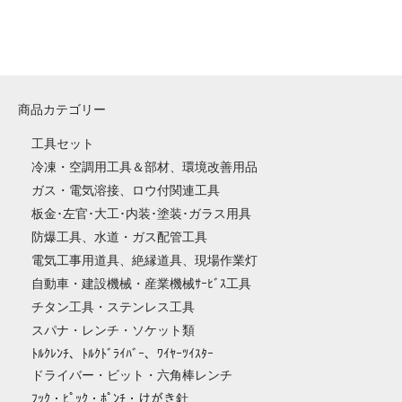
商品カテゴリー
工具セット
冷凍・空調用工具＆部材、環境改善用品
ガス・電気溶接、ロウ付関連工具
板金･左官･大工･内装･塗装･ガラス用具
防爆工具、水道・ガス配管工具
電気工事用道具、絶縁道具、現場作業灯
自動車・建設機械・産業機械ｻｰﾋﾞｽ工具
チタン工具・ステンレス工具
スパナ・レンチ・ソケット類
ﾄﾙｸﾚﾝﾁ、ﾄﾙｸﾄﾞﾗｲﾊﾞｰ、ﾜｲﾔｰﾂｲｽﾀｰ
ドライバー・ビット・六角棒レンチ
ﾌｯｸ・ﾋﾟｯｸ・ﾎﾟﾝﾁ・けがき針