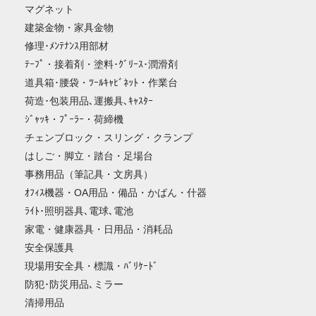
マグネット
建築金物・家具金物
修理･ﾒﾝﾃﾅﾝｽ用部材
ﾃｰﾌﾟ・接着剤・塗料･ｸﾞﾘｰｽ･潤滑剤
道具箱･腰袋・ﾂｰﾙｷｬﾋﾞﾈｯﾄ・作業台
荷造･包装用品､運搬具､ｷｬｽﾀｰ
ｼﾞｬｯｷ・ﾌﾟｰﾗｰ・荷締機
チェンブロック・スリング・クランプ
はしご・脚立・踏台・足場台
事務用品（筆記具・文房具）
ｵﾌｨｽ機器・OA用品・備品・かばん・什器
ﾗｲﾄ･照明器具､電球､電池
家電・健康器具・日用品・消耗品
安全保護具
現場用安全具・標識・ﾊﾞﾘｹｰﾄﾞ
防犯･防災用品､ミラー
清掃用品