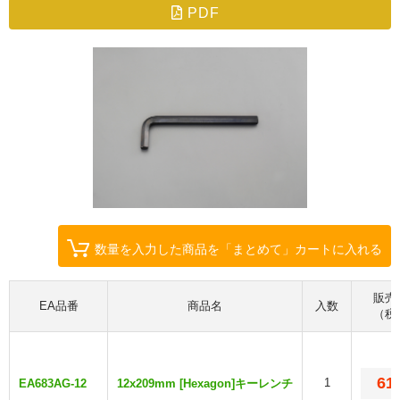
PDF
数量を入力した商品を「まとめて」カートに入れる
販売
EA品番
商品名
入数
（税
61
1
EA683AG-12
12x209mm [Hexagon]キーレンチ