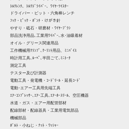
ﾄﾙｸﾚﾝﾁ、ﾄﾙｸﾄﾞﾗｲﾊﾞｰ、ﾜｲﾔｰﾂｲｽﾀｰ
ドライバー・ビット・六角棒レンチ
ﾌｯｸ・ﾋﾟｯｸ・ﾎﾟﾝﾁ・けがき針
やすり・砥石・研磨材・ﾜｲﾔｰﾌﾞﾗｼ
部品洗浄用品､工業用ﾜｲﾊﾟｰ､水･油吸着材
オイル・グリース関連用品
工作機械用ｸﾗﾝﾌﾟ､ｸｰﾗﾝﾄ用品、ﾐﾆﾊﾞｲｽ
時計用工具､ﾙｰﾍﾟ､半田ごて､ﾐﾆﾄｰﾁ
測定工具
テスター及び計測器
電動工具・発電機・ｺｰﾄﾞﾘｰﾙ・延長ｺｰﾄﾞ
電動･エアー工具用先端工具
ｴｱｰｺﾝﾌﾟﾚｯｻｰ､ｴｱｰ工具､ｴｱｰﾎｰｽﾘｰﾙ、空圧機器
水道・ガス・エアー用配管部材
配線部材・配線器具・工業用電気部品
機械部品
ﾎﾞﾙﾄ・小ねじ・ﾅｯﾄ・ﾜｯｼｬｰ