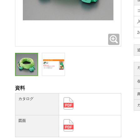
拡大
資料
カタログ
図面