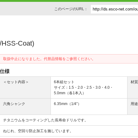
このページのURL：
HSS-Coat)
取扱中止になりました。代替品情報をご参照ください。
仕様
＜セット内容＞
6本組セット
材
サイズ：1.5・2.0・2.5・3.0・4.0・
5.0mm（各1本入）
六角シャンク
6.35mm（1/4”）
用
チタニウムをコーティングした長寿命ドリルです。
ねじれ、空回り防止加工を施しています。