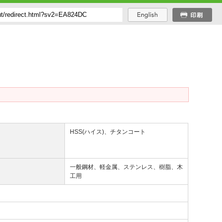
質
HSS(ハイス)、チタンコート
途
一般鋼材、軽金属、ステンレス、樹脂、木
工用