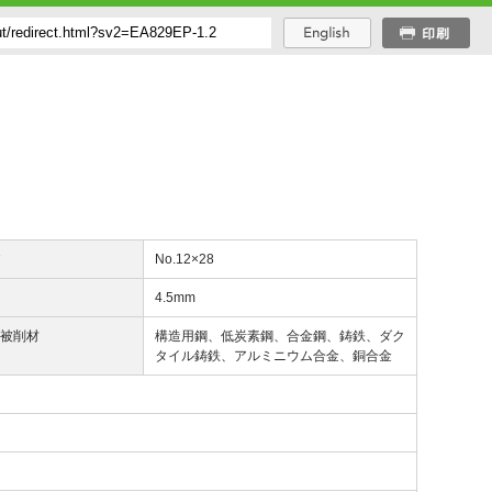
び
No.12×28
4.5mm
応被削材
構造用鋼、低炭素鋼、合金鋼、鋳鉄、ダク
タイル鋳鉄、アルミニウム合金、銅合金