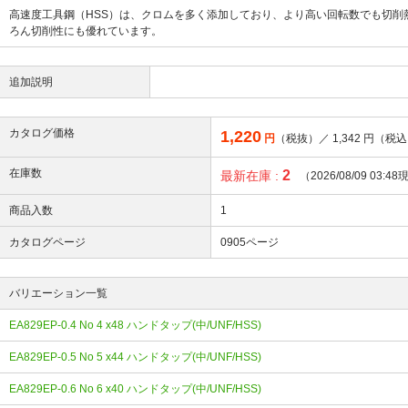
高速度工具鋼（HSS）は、クロムを多く添加しており、より高い回転数でも切
ろん切削性にも優れています。
追加説明
カタログ価格
1,220
円
（税抜）／
1,342
円（税込
在庫数
2
最新在庫 :
（2026/08/09 03:4
商品入数
1
カタログページ
0905ページ
バリエーション一覧
EA829EP-0.4 No 4 x48 ハンドタップ(中/UNF/HSS)
EA829EP-0.5 No 5 x44 ハンドタップ(中/UNF/HSS)
EA829EP-0.6 No 6 x40 ハンドタップ(中/UNF/HSS)