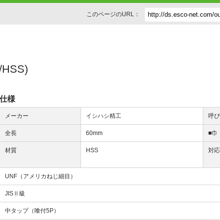
このページのURL：
HSS)
仕様
メーカー
イシハシ精工
呼
全長
60mm
■巾
材質
HSS
対
UNF（アメリカねじ細目）
JISⅡ級
中タップ（喰付5P）