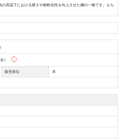
削熱の高温下における硬さや耐軟化性を向上させた鋼の一種です。もち
）
8現在）
販売単位
本