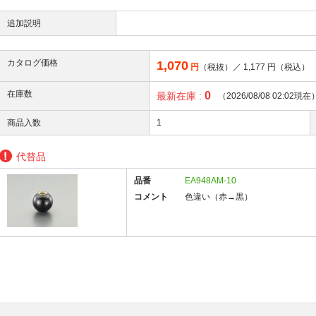
追加説明
カタログ価格
1,070
円
（税抜）／
1,177
円（税込）
在庫数
0
最新在庫 :
（2026/08/08 02:02現在
商品入数
1
代替品
品番
EA948AM-10
コメント
色違い（赤→黒）