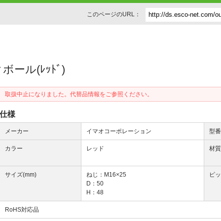
このページのURL：
ール(ﾚｯﾄﾞ)
取扱中止になりました。代替品情報をご参照ください。
仕様
メーカー
イマオコーポレーション
型
カラー
レッド
材
サイズ(mm)
ねじ：M16×25
ピ
D：50
H：48
RoHS対応品