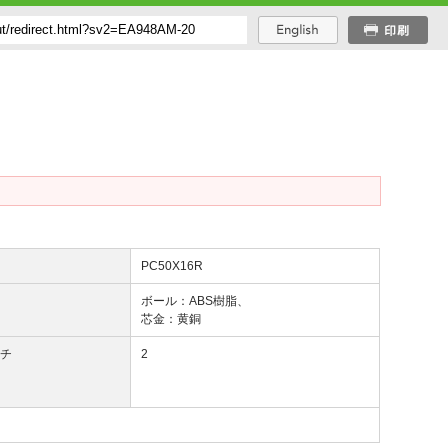
番
PC50X16R
質
ボール：ABS樹脂、
芯金：黄銅
ッチ
2