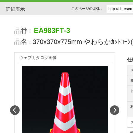
詳細表示
このページのURL：
EA983FT-3
品番 :
品名 :
370x370x775mm やわらかｶｯﾄｺｰﾝ(
ウェブカタログ画像
仕
Prev
Next