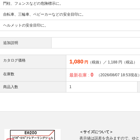
門柱、フェンスなどの危険標示に。
自転車、三輪車、ベビーカーなどの安全目印に。
ヘルメットの安全目印に。
追加説明
カタログ価格
1,080
円
（税抜）／
1,188
円（税込）
在庫数
0
最新在庫 :
（2026/08/07 18:53現在
商品入数
1
＜サイズについて＞
表示値は誤差を含みますので、ゆと