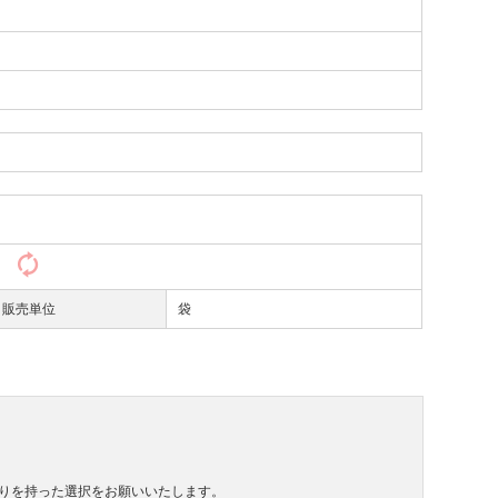
）
販売単位
袋
りを持った選択をお願いいたします。