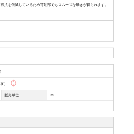
擦抵抗を低減しているため可動部でもスムーズな動きが得られます。
）
9現在）
販売単位
本