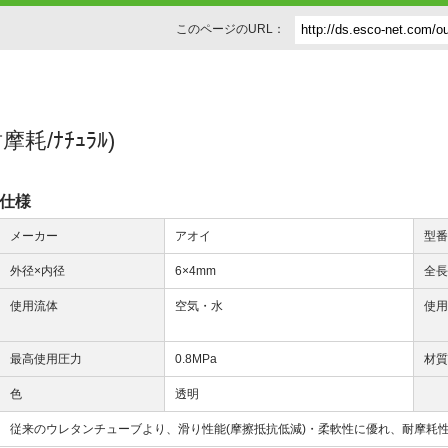
このページのURL：
耐摩耗/ﾅﾁｭﾗﾙ)
仕様
メーカー
アオイ
型
外径×内径
6×4mm
全
使用流体
空気・水
使
最高使用圧力
0.8MPa
材
色
透明
従来のウレタンチューブより、滑り性能(摩擦抵抗低減)・柔軟性に優れ、耐摩耗