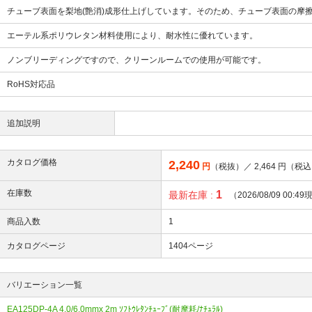
チューブ表面を梨地(艶消)成形仕上げしています。そのため、チューブ表面の摩
エーテル系ポリウレタン材料使用により、耐水性に優れています。
ノンブリーディングですので、クリーンルームでの使用が可能です。
RoHS対応品
追加説明
カタログ価格
2,240
円
（税抜）／
2,464
円（税込
在庫数
1
最新在庫 :
（2026/08/09 00:4
商品入数
1
カタログページ
1404ページ
バリエーション一覧
EA125DP-4A 4.0/6.0mmx 2m ｿﾌﾄｳﾚﾀﾝﾁｭｰﾌﾞ(耐摩耗/ﾅﾁｭﾗﾙ)