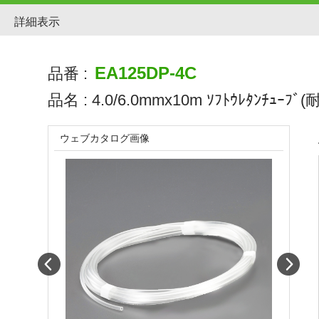
詳細表示
EA125DP-4C
品番 :
品名 :
4.0/6.0mmx10m ｿﾌﾄｳﾚﾀﾝﾁｭｰﾌﾞ(
ウェブカタログ画像
Prev
Next