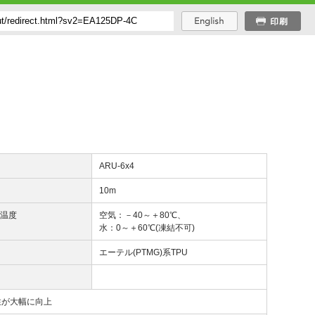
番
ARU-6x4
長
10m
用温度
空気：－40～＋80℃、
水：0～＋60℃(凍結不可)
質
エーテル(PTMG)系TPU
性が大幅に向上