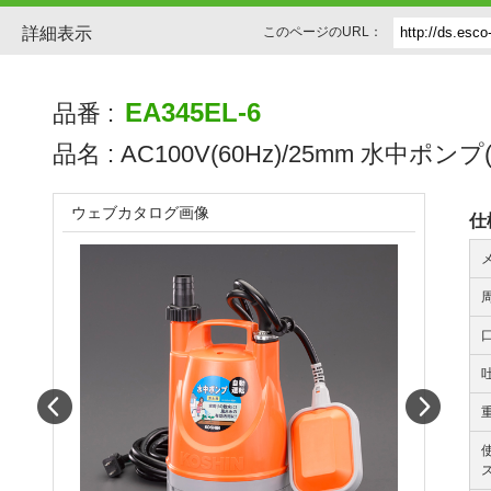
詳細表示
このページのURL：
EA345EL-6
品番 :
品名 :
AC100V(60Hz)/25mm 水中ポンプ
ウェブカタログ画像
仕
口
Prev
Next
重