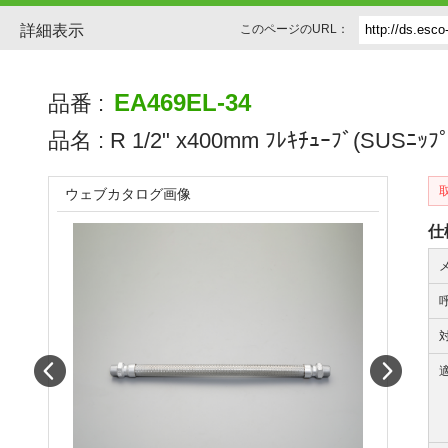
詳細表示
このページのURL：
EA469EL-34
品番 :
品名 :
R 1/2" x400mm ﾌﾚｷﾁｭｰﾌﾞ(SUSﾆｯ
ウェブカタログ画像
仕
Prev
Next