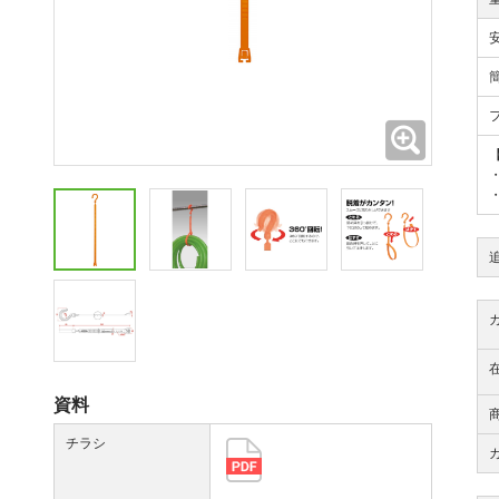
拡大
資料
チラシ