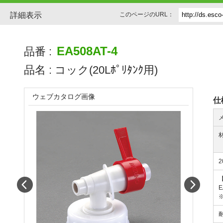
詳細表示
このページのURL：
EA508AT-4
品番 :
品名 :
コック(20Lﾎﾟﾘﾀﾝｸ用)
ウェブカタログ画像
仕
Prev
Next
E