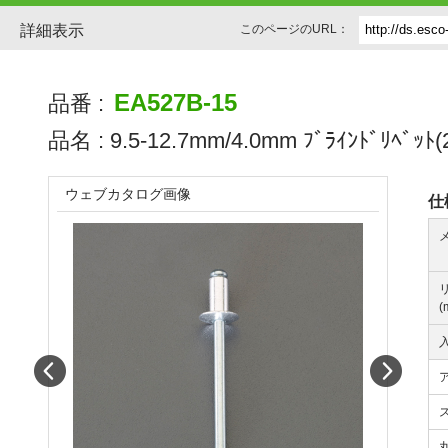
詳細表示
このページのURL：
EA527B-15
品番 :
品名 :
9.5-12.7mm/4.0mm ﾌﾞﾗｲﾝﾄﾞﾘﾍﾞｯﾄ
ウェブカタログ画像
仕
(
入
Prev
Next