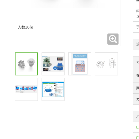
入数10個
拡大
E
E