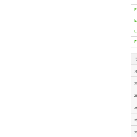
E
E
E
E