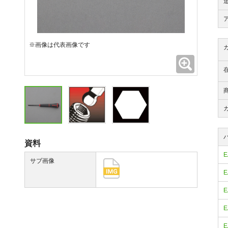
※画像は代表画像です
拡大
資料
E
サブ画像
E
E
E
E