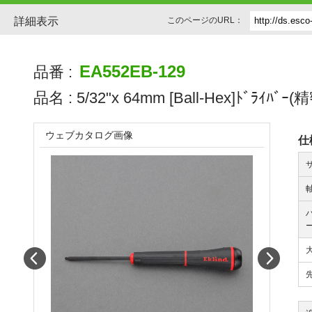
詳細表示
このページのURL：
EA552EB-129
品番 :
品名 :
5/32"x 64mm [Ball-Hex]ﾄﾞﾗｲﾊﾞｰ
ウェブカタログ画像
仕
Prev
Next