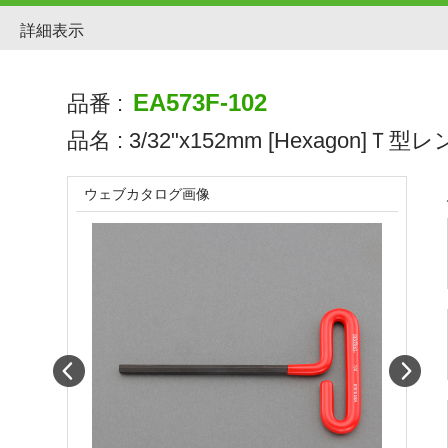
詳細表示
EA573F-102
品番 :
品名 :
3/32"x152mm [Hexagon]Ｔ型
ウェブカタログ画像
Prev
Next