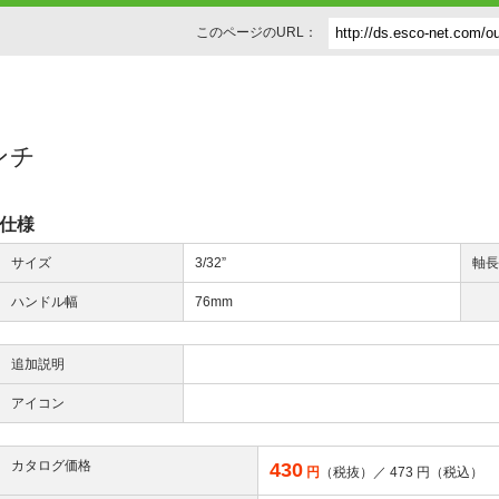
このページのURL：
レンチ
仕様
サイズ
3/32”
軸
ハンドル幅
76mm
追加説明
アイコン
カタログ価格
430
円
（税抜）／
473
円（税込）