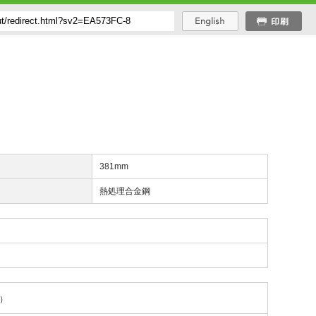
長
381mm
質
熱処理合金鋼
）