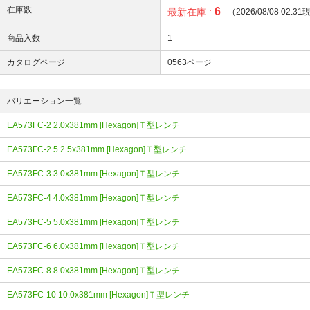
在庫数
6
最新在庫 :
（2026/08/08 02:3
商品入数
1
カタログページ
0563ページ
バリエーション一覧
EA573FC-2 2.0x381mm [Hexagon]Ｔ型レンチ
EA573FC-2.5 2.5x381mm [Hexagon]Ｔ型レンチ
EA573FC-3 3.0x381mm [Hexagon]Ｔ型レンチ
EA573FC-4 4.0x381mm [Hexagon]Ｔ型レンチ
EA573FC-5 5.0x381mm [Hexagon]Ｔ型レンチ
EA573FC-6 6.0x381mm [Hexagon]Ｔ型レンチ
EA573FC-8 8.0x381mm [Hexagon]Ｔ型レンチ
EA573FC-10 10.0x381mm [Hexagon]Ｔ型レンチ