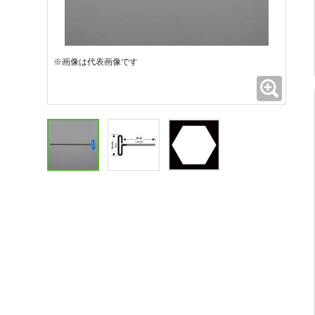
※画像は代表画像です
拡大