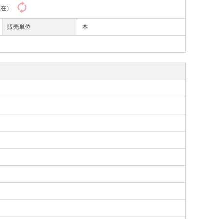
1現在）
販売単位
本