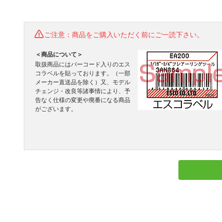
ご注意：商品をご購入いただく前にご一読下さい。
＜商品について＞
取扱商品にはバーコード入りのエス
コラベルを貼っております。（一部
メーカー直送品を除く）又、モデル
チェンジ・改良等諸事情により、予
告なく仕様の変更や廃番になる商品
がございます。