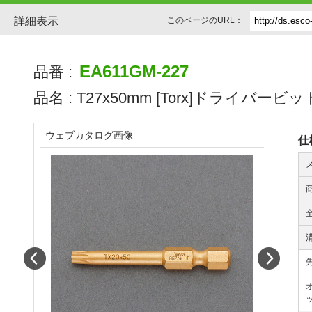
詳細表示
このページのURL：
EA611GM-227
品番 :
品名 :
T27x50mm [Torx]ドライバービット
ウェブカタログ画像
仕
全
Prev
Next