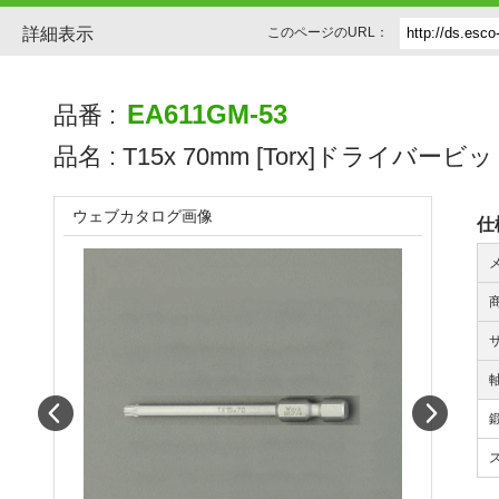
詳細表示
このページのURL：
EA611GM-53
品番 :
品名 :
T15x 70mm [Torx]ドライバービ
ウェブカタログ画像
仕
軸
Prev
Next