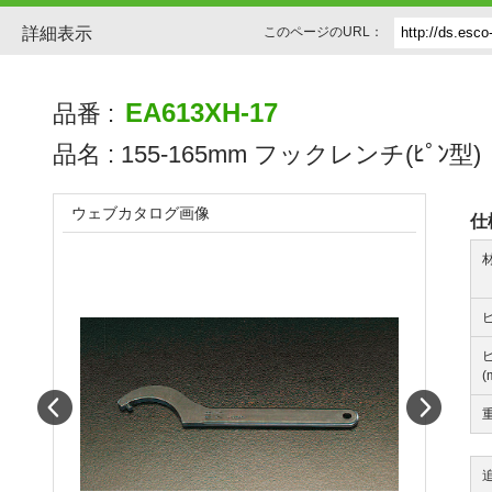
詳細表示
このページのURL：
EA613XH-17
品番 :
品名 :
155-165mm フックレンチ(ﾋﾟﾝ型)
ウェブカタログ画像
仕
(
Prev
Next
重