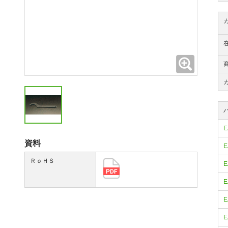
拡大
E
資料
E
ＲｏＨＳ
E
E
E
E