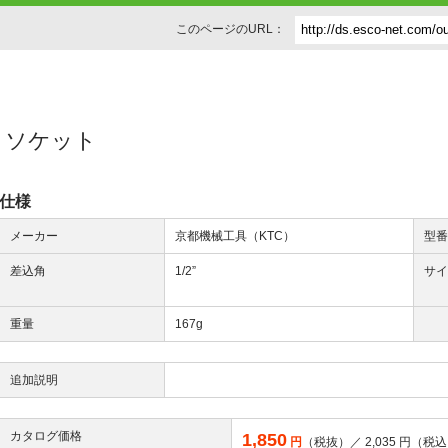
このページのURL：
]ビットソケット
仕様
メーカー
京都機械工具（KTC）
型
差込角
1/2”
サ
重量
167g
追加説明
カタログ価格
1,850
円
（税抜）／
2,035
円（税込