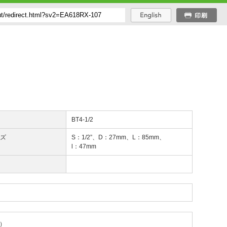
番
BT4-1/2
イズ
S：1/2”、D：27mm、L：85mm、
l：47mm
）