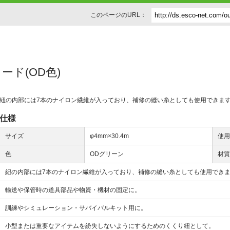
このページのURL：
コード(OD色)
紐の内部には7本のナイロン繊維が入っており、補修の縫い糸としても使用できま
仕様
サイズ
φ4mm×30.4m
使
色
ODグリーン
材
紐の内部には7本のナイロン繊維が入っており、補修の縫い糸としても使用でき
輸送や保管時の道具部品や物資・機材の固定に。
訓練やシミュレーション・サバイバルキット用に。
小型または重要なアイテムを紛失しないようにするためのくくり紐として。