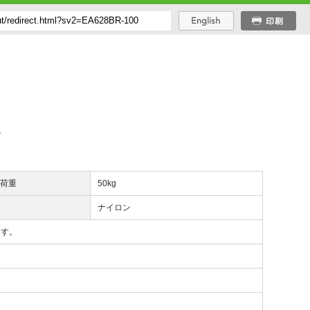
す
用荷重
50kg
質
ナイロン
ます。