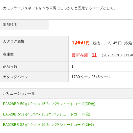
カモフラージュネットを木や車両にしっかりと固定するロープとして。
追加説明
カタログ価格
1,950
円
（税抜）／
2,145
円（税込
在庫数
11
最新在庫 :
（2026/08/10 00:
商品入数
1
カタログページ
1730ページ
2546ページ
バリエーション一覧
EA628BR-50 φ4.0mmx 15.2m パラシュートコード(OD色)
EA628BR-51 φ4.0mmx 15.2m パラシュートコード(黒)
EA628BR-52 φ4.0mmx 15.2m パラシュートコード(ｺﾖｰﾃ)