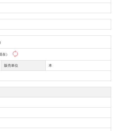
）
19現在）
販売単位
本