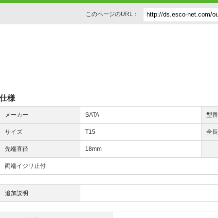
このページのURL：
仕様
メーカー
SATA
型
サイズ
T15
全
先端直径
18mm
両端イジリ止付
追加説明