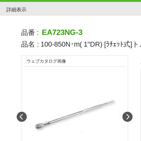
詳細表示
EA723NG-3
品番 :
品名 :
100-850N･m( 1"DR) [ﾗﾁｪｯ
ウェブカタログ画像
Prev
Next