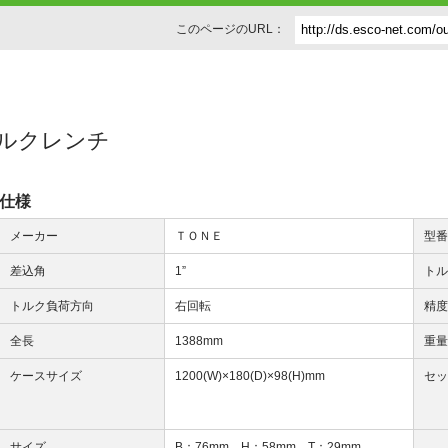
このページのURL：
ﾄ式]トルクレンチ
仕様
メーカー
ＴＯＮＥ
型
差込角
1”
ト
トルク負荷方向
右回転
精
全長
1388mm
重
ケースサイズ
1200(W)×180(D)×98(H)mm
セ
サイズ
B：76mm、H：58mm、T：29mm、