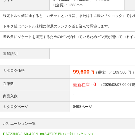
L(全長)：1388mm
設定トルク値に達すると「カチッ」という音、または手に軽い「ショック」でお
トルク値はハンドル末端に付属のレンチを差し込んで調節します。
差込角にソケットを固定するためのピンが付いているためピン穴が開いているイ
追加説明
カタログ価格
99,600
円
（税抜）／
109,560
円（
在庫数
0
最新在庫 :
（2026/08/07 06:0
商品入数
1
カタログページ
0498ページ
バリエーション一覧
EA723NG-1 60-420N･m(3/4"DR) [ﾗﾁｪｯﾄ式]トルクレンチ