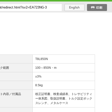
番
T8L850N
ルク範囲
100～850N・m
度
±3%
量
8.5kg
ット内容／付属品
校正証明書、検査成績表、トレサビリティ
ー体系図、取扱説明書、トルク設定ボック
スレンチ、メタルケース