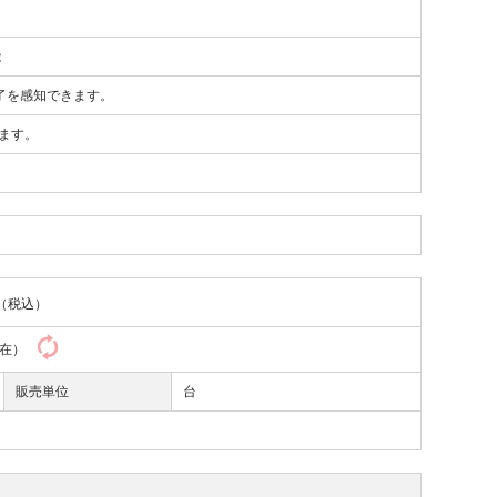
能
了を感知できます。
ます。
（税込）
0現在）
販売単位
台