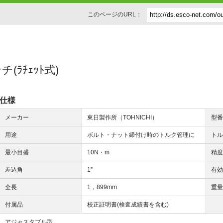
このページのURL：
チ(ﾗﾁｪｯﾄ式)
仕様
メーカー
東日製作所（TOHNICHI）
型
用途
ボルト・ナット締付け時のトルク管理に
ト
最小目盛
10N・m
精
差込角
1”
有
全長
1，899mm
重
付属品
校正証明書(検査成績書を含む)
アジャスタブル型