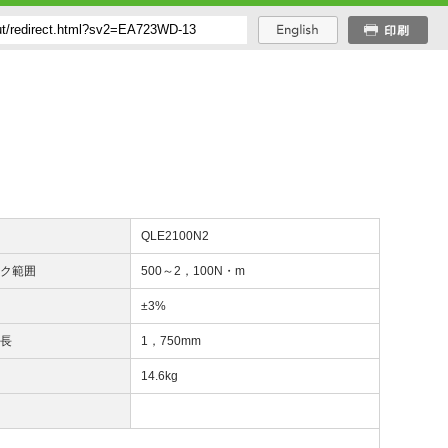
番
QLE2100N2
ルク範囲
500～2，100N・m
度
±3%
効長
1，750mm
量
14.6kg