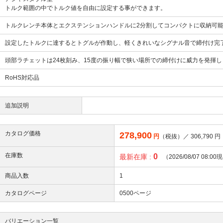
トルク範囲の中でトルク値を自由に設定する事ができます。
トルクレンチ本体とエクステンションハンドルに2分割してコンパクトに収納可
設定したトルクに達するとトグルが作動し、軽くきれいなシグナル音で締付け完
頭部ラチェットは24枚刻み、15度の振り幅で狭い場所での締付けに威力を発揮し
RoHS対応品
追加説明
カタログ価格
278,900
円
（税抜）／
306,790
円
在庫数
0
最新在庫 :
（2026/08/07 08:0
商品入数
1
カタログページ
0500ページ
バリエーション一覧