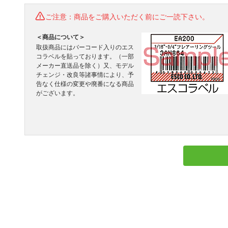
ご注意：商品をご購入いただく前にご一読下さい。
＜商品について＞
取扱商品にはバーコード入りのエス
コラベルを貼っております。（一部
メーカー直送品を除く）又、モデル
チェンジ・改良等諸事情により、予
告なく仕様の変更や廃番になる商品
がございます。