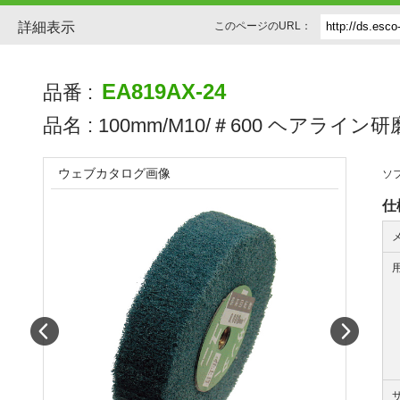
詳細表示
このページのURL：
EA819AX-24
品番 :
品名 :
100mm/M10/＃600 ヘアライ
ウェブカタログ画像
ソ
仕
Prev
Next