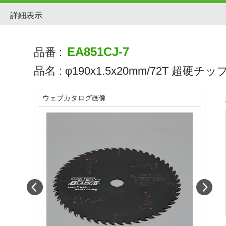
詳細表示
EA851CJ-7
品番 :
品名 :
φ190x1.5x20mm/72T 超硬チ
ウェブカタログ画像
Prev
Next