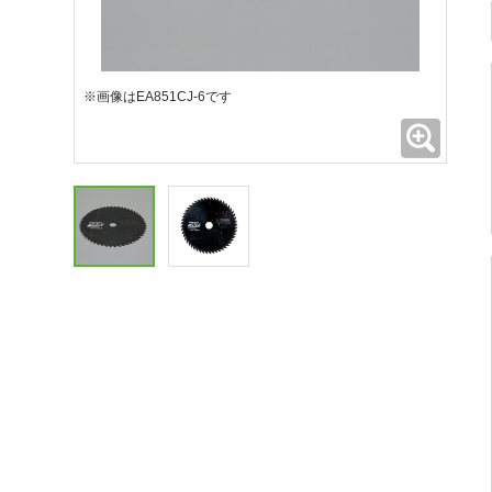
※画像はEA851CJ-6です
拡大