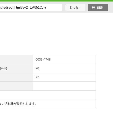
番
0033-4748
(mm)
20
数
72
ない切れ味が長持ちします。