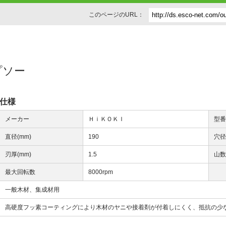
このページのURL：
ップソー
仕様
メーカー
ＨｉＫＯＫＩ
型
直径(mm)
190
穴径
刃厚(mm)
1.5
山
最大回転数
8000rpm
一般木材、集成材用
高硬度フッ素コーティングにより木材のヤニや接着剤が付着しにくく、抵抗の少