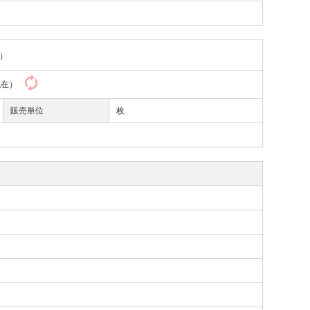
）
3現在）
販売単位
枚