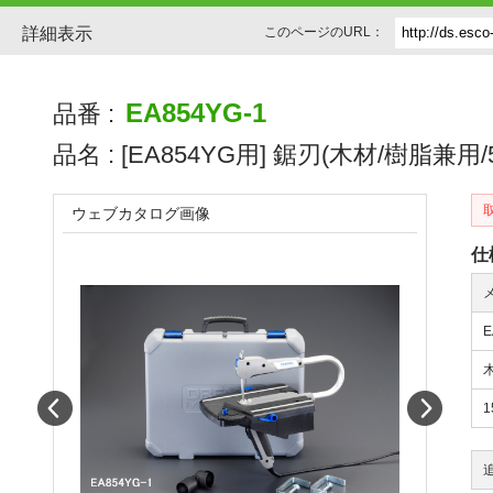
詳細表示
このページのURL：
EA854YG-1
品番 :
品名 :
[EA854YG用] 鋸刃(木材/樹脂兼用/
ウェブカタログ画像
仕
Prev
Next
1