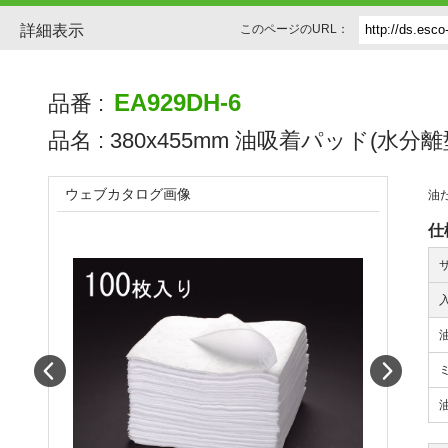
詳細表示
このページのURL：
EA929DH-6
品番 :
品名 :
380x455mm 油吸着パッド(水分離型
ウェブカタログ画像
油
仕
Prev
Next