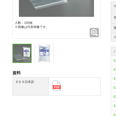
入数：100枚
※画像は代表画像です。
拡大
E
E
資料
E
ＳＤＳ日本語
E
E
E
E