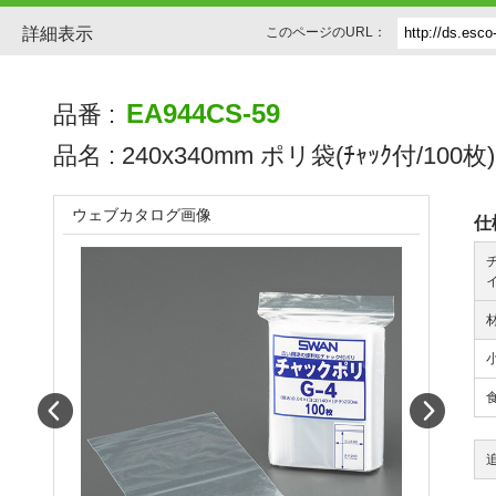
詳細表示
このページのURL：
EA944CS-59
品番 :
品名 :
240x340mm ポリ袋(ﾁｬｯｸ付/100枚)
ウェブカタログ画像
仕
Prev
Next