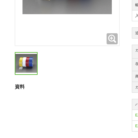
拡大
資料
E
E