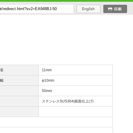
じ長
11mm
手幅
φ10mm
さ
50mm
質
ステンレスSUS304(鏡面仕上げ)