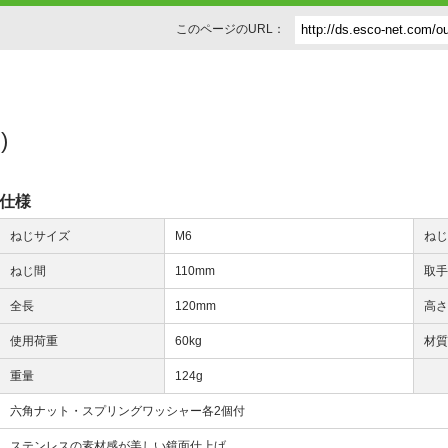
このページのURL：
)
仕様
ねじサイズ
M6
ね
ねじ間
110mm
取
全長
120mm
高
使用荷重
60kg
材
重量
124g
六角ナット・スプリングワッシャー各2個付
ステンレスの素材感が美しい鏡面仕上げ