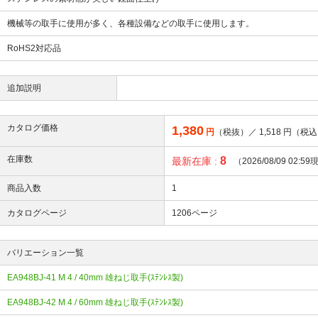
機械等の取手に使用が多く、各種設備などの取手に使用します。
RoHS2対応品
追加説明
カタログ価格
1,380
円
（税抜）／
1,518
円（税込
在庫数
8
最新在庫 :
（2026/08/09 02:5
商品入数
1
カタログページ
1206ページ
バリエーション一覧
EA948BJ-41 M 4 / 40mm 雄ねじ取手(ｽﾃﾝﾚｽ製)
EA948BJ-42 M 4 / 60mm 雄ねじ取手(ｽﾃﾝﾚｽ製)