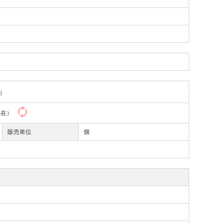
）
9現在）
販売単位
個