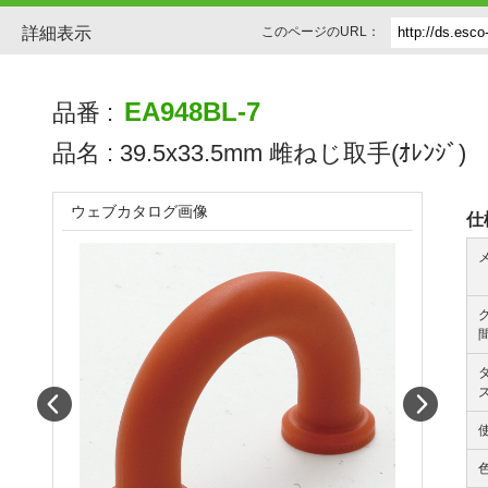
詳細表示
このページのURL：
EA948BL-7
品番 :
品名 :
39.5x33.5mm 雌ねじ取手(ｵﾚﾝｼﾞ)
ウェブカタログ画像
仕
間
Prev
Next