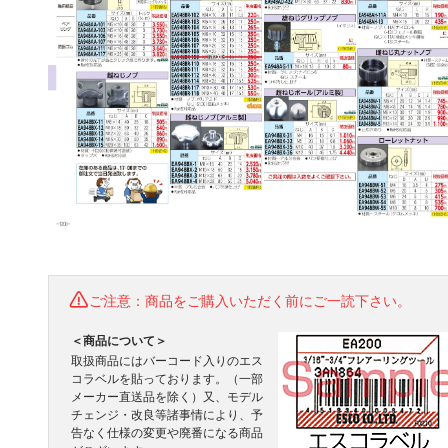
ご注意：商品をご購入いただく前にご一読下さい。
＜商品について＞
取扱商品にはバーコード入りのエス
コラベルを貼っております。（一部
メーカー直送品を除く）又、モデル
チェンジ・改良等諸事情により、予
告なく仕様の変更や廃番になる商品