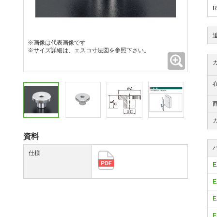
※画像は代表画像です
※サイズ詳細は、エスコ寸法図を参照下さい。
拡大
資料
仕様
E
E
E
E