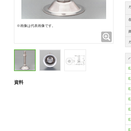
※画像は代表画像です。
拡大
E
E
資料
E
E
E
E
E