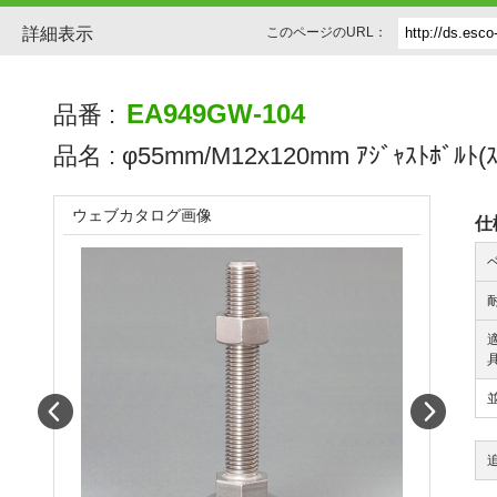
詳細表示
このページのURL：
EA949GW-104
品番 :
品名 :
φ55mm/M12x120mm ｱｼﾞｬｽﾄﾎﾞﾙﾄ(
ウェブカタログ画像
仕
Prev
Next