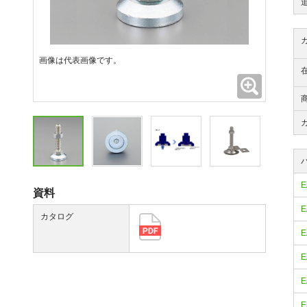
画像は代表画像です。
拡大
E
資料
E
カタログ
E
E
E
E