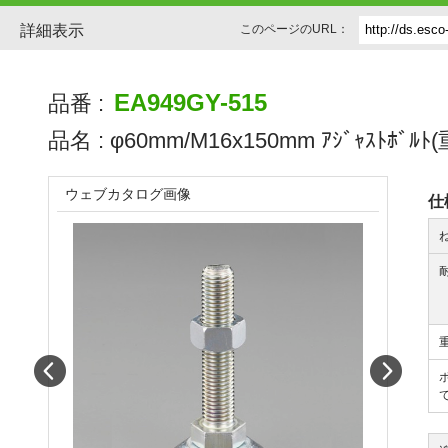
詳細表示
このページのURL：
EA949GY-515
品番 :
品名 :
φ60mm/M16x150mm ｱｼﾞｬｽﾄﾎﾞﾙﾄ
ウェブカタログ画像
仕
Prev
Next