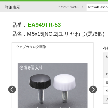
詳細表示
このページのURL：
EA949TR-53
品番 :
品名 :
Ｍ5x15[NO.2]ユリヤねじ(黒/6個)
ウェブカタログ画像
仕
Prev
Next