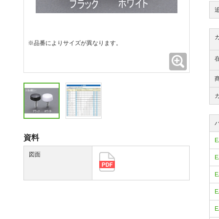
※品番によりサイズが異なります。
拡大
資料
E
図面
E
E
E
E