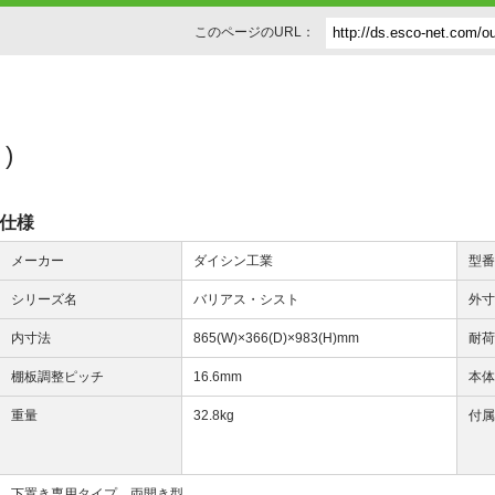
このページのURL：
)
仕様
メーカー
ダイシン工業
型
シリーズ名
バリアス・シスト
外
内寸法
865(W)×366(D)×983(H)mm
耐
棚板調整ピッチ
16.6mm
本
重量
32.8kg
付
下置き専用タイプ 両開き型