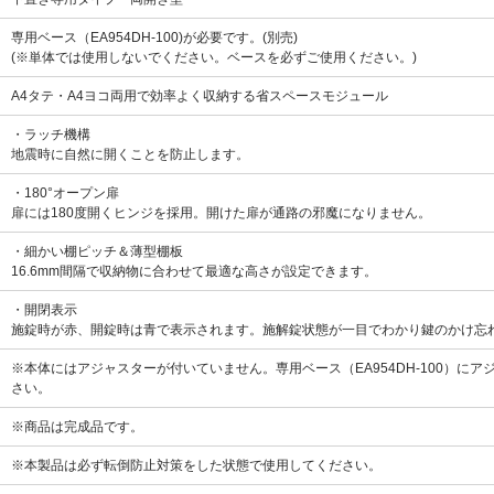
専用ベース（EA954DH-100)が必要です。(別売)
(※単体では使用しないでください。ベースを必ずご使用ください。)
A4タテ・A4ヨコ両用で効率よく収納する省スペースモジュール
・ラッチ機構
地震時に自然に開くことを防止します。
・180°オープン扉
扉には180度開くヒンジを採用。開けた扉が通路の邪魔になりません。
・細かい棚ピッチ＆薄型棚板
16.6mm間隔で収納物に合わせて最適な高さが設定できます。
・開閉表示
施錠時が赤、開錠時は青で表示されます。施解錠状態が一目でわかり鍵のかけ忘
※本体にはアジャスターが付いていません。専用ベース（EA954DH-100）
さい。
※商品は完成品です。
※本製品は必ず転倒防止対策をした状態で使用してください。