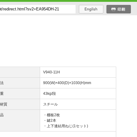
番
V940-11H
寸法
900(W)×400(D)×1030(H)mm
荷重
43kg/段
体材質
スチール
属品
・棚板2枚
・鍵2本
・上下連結用ねじ(1セット)