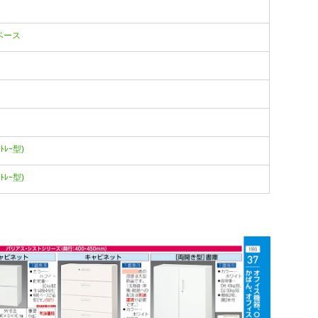
ルベース
(ﾄﾚｰ型)
(ﾄﾚｰ型)