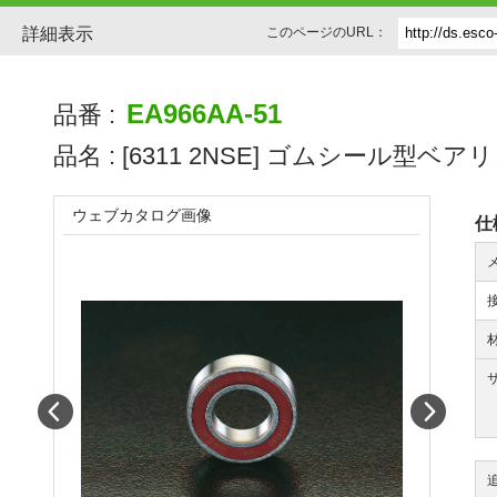
詳細表示
このページのURL：
EA966AA-51
品番 :
品名 :
[6311 2NSE] ゴムシール型ベア
ウェブカタログ画像
仕
Prev
Next